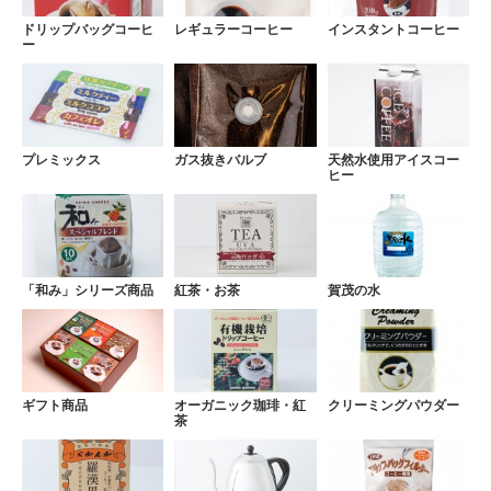
ドリップバッグコーヒ
レギュラーコーヒー
インスタントコーヒー
ー
プレミックス
ガス抜きバルブ
天然水使用アイスコー
ヒー
「和み」シリーズ商品
紅茶・お茶
賀茂の水
ギフト商品
オーガニック珈琲・紅
クリーミングパウダー
茶